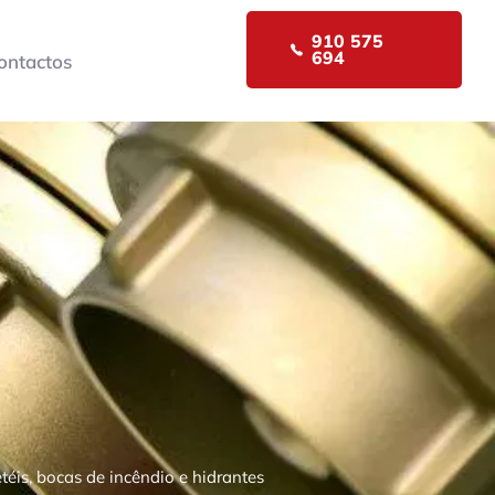
910 575
694
ontactos
téis, bocas de incêndio e hidrantes