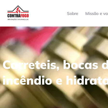
Sobre
Missão e va
Carreteis, bocas 
incêndio e hidrat