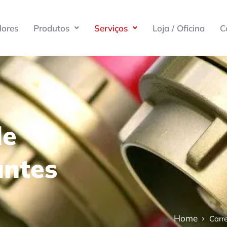
lores
Produtos
Serviços
Loja / Oficina
C
de
antes
Home
Carre