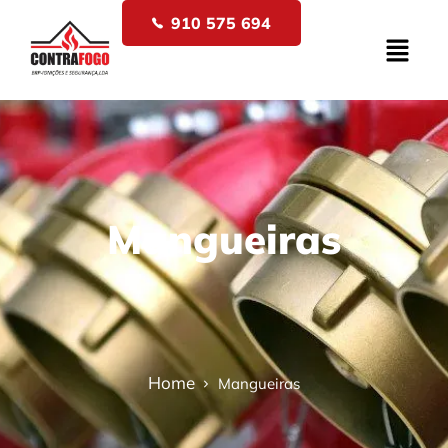
910 575 694
Mangueiras
Home
Mangueiras