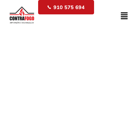
910 575 694
Sistemas fixos de
extinção de incêndio
Home
Elementor Página #10397